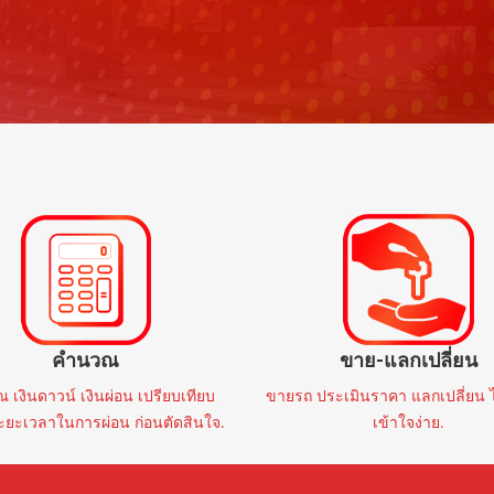
ราคาสูงสุด
BYD
BYD
26
AT
2,000 mi
2023
AT
40,0
 SEALION6 1.5 DYNAMIC
🚩 BYD DOLPHIN EX
LUG IN HYBRID 2026 แท้
RANGE 2023 แท้
฿759,000
฿459,000