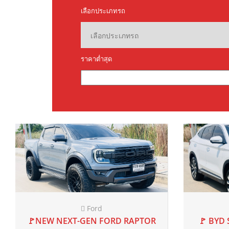
Toyota
20
🚩 ALL-NEW TOYOTA VELLFIRE 40
🚩 HOND
2024
AT
55,200 mi
2.5 E-HEV Z PREMIER 4WD E-
FOUR 2024 แท้
฿2,899,000
฿2,999,000