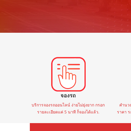
ราคาต่ำสุด
Ford
20
🚩NEW NEXT-GEN FORD RAPTOR
🚩 BYD
2023 จด 2024
AT
40,000 mi
2.0 BI-TURBO 4WD 10AT 2023 จด
DM-i P
2024
฿1,399,000