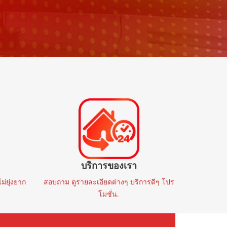
Volvo
00 mi
2019
AT
95,000 mi
TENDED
🚩 VOLVO XC60 2.0 T8 HYBRID R-
DESIGN AWD 2019
฿999,000