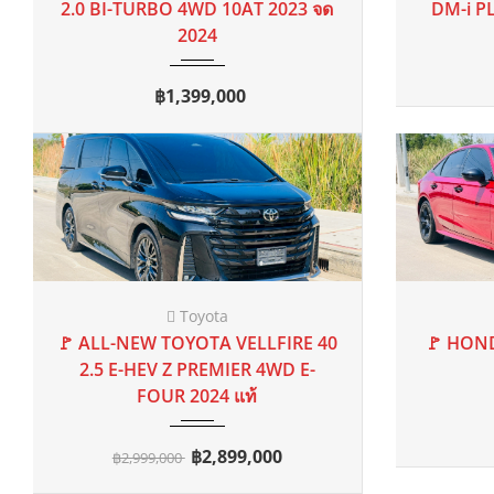
Mitsubishi
2020 จ
🚩 MITSUBISHI XPANDER 1.5 GT
🚩 TOYO
2020 จด 2021
AT
70,000 mi
MPV AT MNC TOP 2020 จด 2021
👈
฿529,000