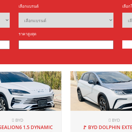
Honda
Ford
22
AT
40,000 mi
2022
AT
20,0
A CIVIC 1.5 RS FE G11 ปี
🚩 FORD RANGER 2.0 T
2022 แท้ ✅
HI-RIDER OPEN CAB AT 
฿739,000
฿579,000