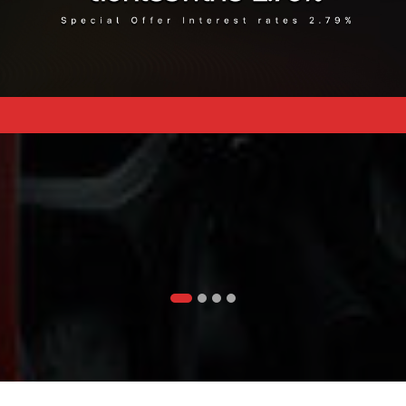
SOVER
FASTBACK
HATC