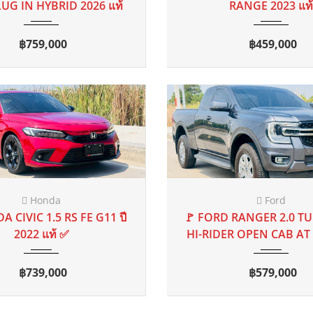
Toyota
Toyota
ด 2021
AT
96,987 mi
2018
MT
0
TA CROSS 1.8 SPORT SUV
🚩 TOYOTA HILUX REVO
AT 2020 จด 2021
SMART CAB 6MT 201
฿559,000
฿460,000
FIND YOUR CAR