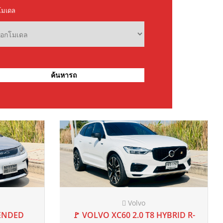
Mercedes-Benz
00 mi
URBO XLT
🚩 BENZ AMG C43 4MATIC Coupe
2022 จด 2023
AT
50,000 mi
2022 แท้
“ Special Edition “ W205 2022 จด
2023
฿2,299,000