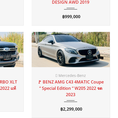
Toyota
 mi
 2.4 E
🚩 TOYOTA HILUX REVO 2.4 E
2018
MT
75 mi
8 แท้
SMART CAB 5MT 2018 แท้ ( รอจด
ทะเบียน )
฿465,000