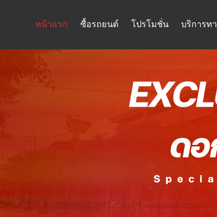
หน้าแรก
ซื้อรถยนต์
โปรโมชั่น
บริการทา
จองรถ
บริการจองรถออนไลน์ ง่ายไม่ยุ่งยาก กรอก
คำนวณ 
รายละเอียดแค่ 5 นาที ก็จองได้แล้ว.
ราคา ร
เลือกประเภทรถ