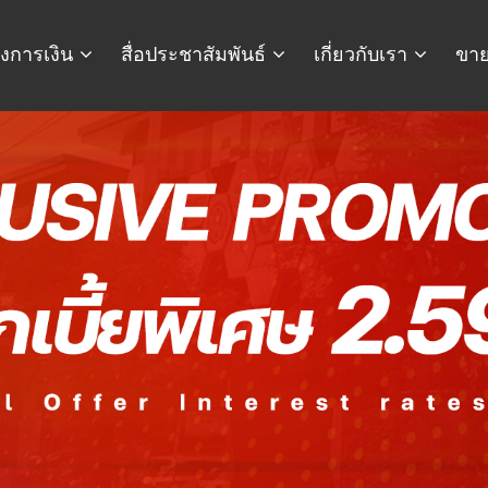
งการเงิน
สื่อประชาสัมพันธ์
เกี่ยวกับเรา
ขาย
คำนวณ
ขาย-แลกเปลี่ยน
เงินดาวน์ เงินผ่อน เปรียบเทียบ
ขายรถ ประเมินราคา แลกเปลี่ยน ไม
ะยะเวลาในการผ่อน ก่อนตัดสินใจ.
เข้าใจง่าย.
เลือกแบรนด์
เลือก