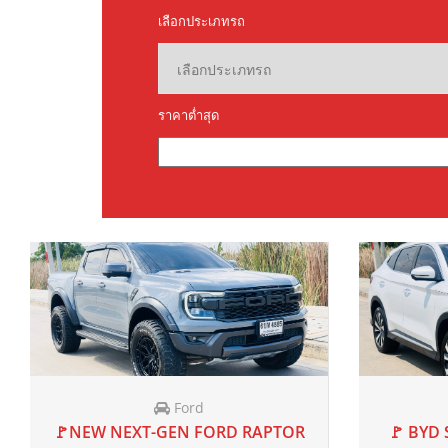
Toyota
20
🚩 ALL-NEW TOYOTA VELLFIRE 40
🚩 HOND
2024
AT
55,200 mi
2.5 E-HEV Z PREMIER 4WD E-
FOUR 2024 แท้
฿2,899,000
฿2,999,000