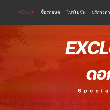
หน้าแรก
ซื้อรถยนต์
โปรโมชั่น
บริการทา
จองรถ
บริการจองรถออนไลน์ ง่ายไม่ยุ่งยาก กรอก
คำนวณ 
รายละเอียดแค่ 5 นาที ก็จองได้แล้ว.
ราคา ร
เลือกประเภทรถ