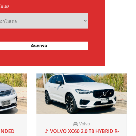
Mercedes-Benz
000 mi
URBO XLT
🚩 BENZ AMG C43 4MATIC Coupe
2022 จด 2023
AT
50,000 mi
2022 แท้
“ Special Edition “ W205 2022 จด
2023
฿2,299,000