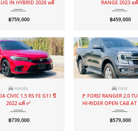
Toyota
Toyota
ด 2021
AT
96,987 mi
2018
MT
0
TA CROSS 1.8 SPORT SUV
🚩 TOYOTA HILUX REVO
AT 2020 จด 2021
SMART CAB 6MT 201
฿559,000
฿460,000
FIND YOUR CAR