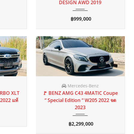
Toyota
 mi
 2.4 E
🚩 TOYOTA HILUX REVO 2.4 E
2018
MT
75 mi
8 แท้
SMART CAB 5MT 2018 แท้ ( รอจด
ทะเบียน )
฿465,000