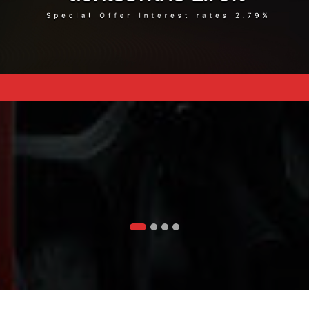
SOVER
FASTBACK
HATC