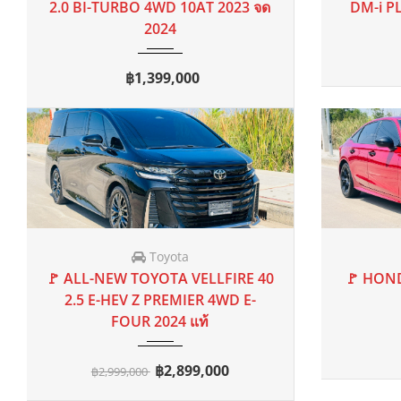
Mitsubishi
2020 จ
🚩 MITSUBISHI XPANDER 1.5 GT
🚩 TOYO
2020 จด 2021
AT
70,000 mi
MPV AT MNC TOP 2020 จด 2021
👈
฿529,000