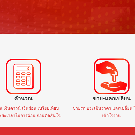
ราคาสูงสุด
BYD
BYD
26
AT
2,000 mi
2023
AT
40,
 SEALION6 1.5 DYNAMIC
🚩 BYD DOLPHIN EX
LUG IN HYBRID 2026 แท้
RANGE 2023 แท้
฿759,000
฿459,000