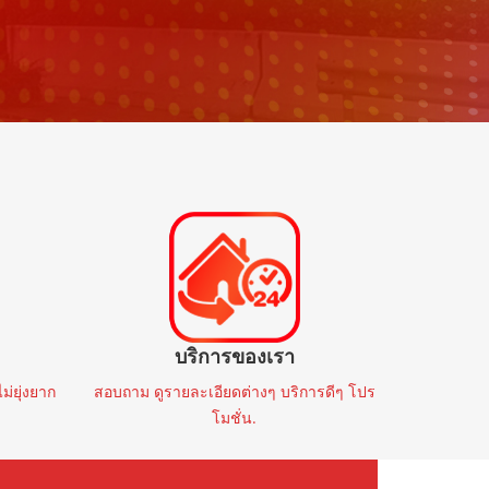
Volvo
000 mi
2019
AT
95,000 mi
TENDED
🚩 VOLVO XC60 2.0 T8 HYBRID R-
DESIGN AWD 2019
฿999,000