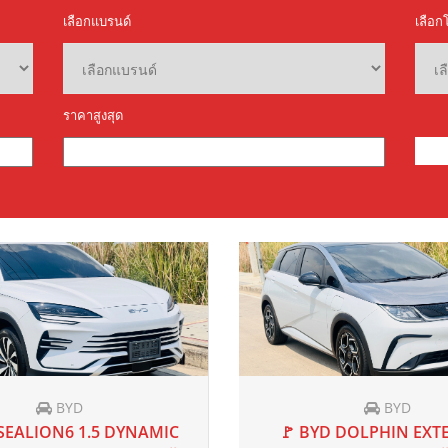
Honda
Ford
22
AT
40,000 mi
2022
AT
20,
A CIVIC 1.5 RS FE G11 ปี
🚩 FORD RANGER 2.0 T
2022 แท้ ✅
HI-RIDER OPEN CAB AT 
฿739,000
฿579,000